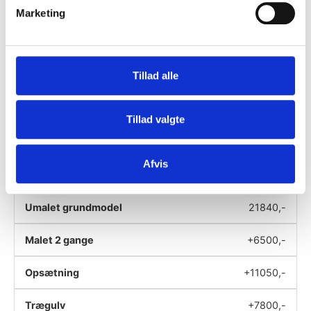
16800,-
Marketing
+5000,-
+8500,-
Tillad alle
+6000,-
Tillad valgte
+1920,-
Afvis
2,5*4m
21840,-
+6500,-
+11050,-
+7800,-