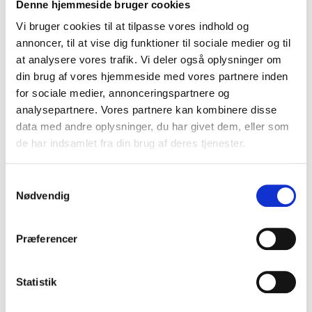
Denne hjemmeside bruger cookies
Vi bruger cookies til at tilpasse vores indhold og
annoncer, til at vise dig funktioner til sociale medier og til
at analysere vores trafik. Vi deler også oplysninger om
din brug af vores hjemmeside med vores partnere inden
for sociale medier, annonceringspartnere og
analysepartnere. Vores partnere kan kombinere disse
Download
data med andre oplysninger, du har givet dem, eller som
de har indsamlet fra din brug af deres tjenester.
Download 4-kantet skur, med fladt tag – Bestillingsseddel
Samtykkevalg
Nødvendig
Prisliste
Præferencer
2*3m
Statistik