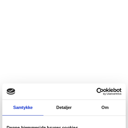
Samtykke
Detaljer
Om
Ét enkelt trædrivhus blev
Denne hjemmeside bruger cookies