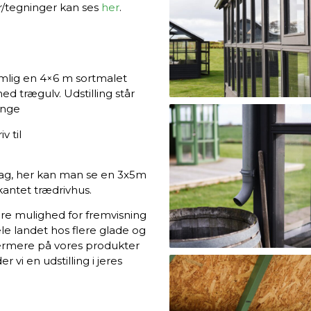
r/tegninger kan ses
her
.
nemlig en 4×6 m sortmalet
d trægulv. Udstilling står
inge
v til
dag, her kan man se en 3x5m
kantet trædrivhus.
være mulighed for fremvisning
ele landet hos flere glade og
 nærmere på vores produkter
der vi en udstilling i jeres