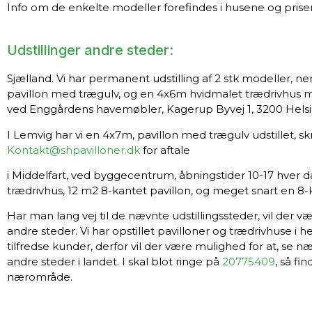
Info om de enkelte modeller forefindes i husene og prise
Udstillinger andre steder:
Sjælland. Vi har permanent udstilling af 2 stk modeller, 
pavillon med trægulv, og en 4x6m hvidmalet trædrivhus me
ved Enggårdens havemøbler, Kagerup Byvej 1, 3200 Hels
I Lemvig har vi en 4x7m, pavillon med trægulv udstillet, skri
Kontakt@shpavilloner.dk
for aftale
i Middelfart, ved byggecentrum, åbningstider 10-17 hver 
trædrivhus, 12 m2 8-kantet pavillon, og meget snart en 8-
Har man lang vej til de nævnte udstillingssteder, vil der 
andre steder. Vi har opstillet pavilloner og trædrivhuse i h
tilfredse kunder, derfor vil der være mulighed for at, se
andre steder i landet. I skal blot ringe på
20775409
, så fin
nærområde.