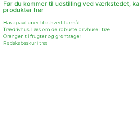
Før du kommer til udstilling ved værkstedet, 
produkter her
Havepavilloner til ethvert formål
Trædrivhus. Læs om de robuste drivhuse i træ
Orangeri til frugter og grøntsager
Redskabsskur i træ
Få trægulv til din pavillon. Trægulv i mange former og stør