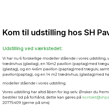
Kom til udstilling hos SH Pav
Udstilling ved værkstedet:
Vi har nu 6 forskellige modeller stående i vores udstilling,
trædrivhus (glastag), en 16m2 pavillon (paptag)med trægu
(glastag), og en 4x6m pavillon (paptag)med trægulv, samt
pavillon(paptag), og en 14 m2 trædrivhus, (glastag)med hø
modeller stående i vores udstilling.
Vores udstilling har altid åben for kig-selv. Ønsker du fremv
bestiller tid på forhånd, dette kan gøres på
kontakt@shpav
20775409 (gerne på sms)