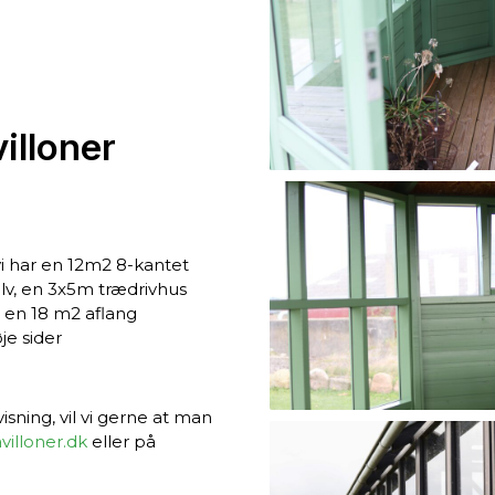
illoner
 vi har en 12m2 8-kantet
lv, en 3x5m trædrivhus
 en 18 m2 aflang
je sider
isning, vil vi gerne at man
illoner.dk
eller på