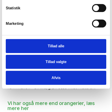
Statistik
Hvad er forskellen på orangeri og
drivhus?
Marketing
Forskellen på et orangeri og et drivhus er, at et
drivhus primært bruges til dyrkning af planter,
mens et orangeri er mere end det.
Et orangeri er bedre isoleret og giver dig mulighed
Tillad alle
for både at dyrke frugter, grøntsager og sarte
planter, som kan overvintre ved svag varme – men
Tillad valgte
det er vigtigt at vide, at det ikke er 100 % frostfrit.
Samtidig fungerer et orangeri som et hyggeligt
opholdsrum, hvor du kan sidde, slappe af og nyde
Afvis
haven året rundt. Det bliver næsten som et ekstra
rum i haven – en lille, grøn oase midt i naturen.
Vi har også mere end orangerier, læs
mere her