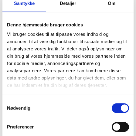
Samtykke
Detaljer
Om
Orangeri til frugter,
grøntsager – og ren idyl
Denne hjemmeside bruger cookies
Mangler du et drivhus eller et orangeri til dine
Vi bruger cookies til at tilpasse vores indhold og
frugter og grøntsager? Så kig ikke længere. Hos SH
annoncer, til at vise dig funktioner til sociale medier og til
Pavilloner tilbyder vi speciallavede orangerier, der
at analysere vores trafik. Vi deler også oplysninger om
tilpasses dine ønsker.
din brug af vores hjemmeside med vores partnere inden
for sociale medier, annonceringspartnere og
Et orangeri adskiller sig fra et klassisk trædrivhus
analysepartnere. Vores partnere kan kombinere disse
ved at være isoleret. Det betyder, at prisen ligger
data med andre oplysninger, du har givet dem, eller som
højere end på et traditionelt drivhus – men til
gengæld får du et funktionelt rum, hvor planter
de har indsamlet fra din brug af deres tjenester.
trives året rundt, og hvor du kan opholde dig
komfortabelt – uanset årstid
Samtykkevalg
Nødvendig
Tag gerne
kontakt til os i dag
, og få et
uforpligtende tilbud på et orangeri til din grund.
Ring til os i dag på
20 77 54 09
eller send os en mail
Præferencer
på:
kontakt@shpavilloner.dk